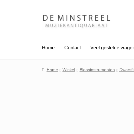
Ga
Ga
door
naar
naar
de
navigatie
inhoud
Home
Contact
Veel gestelde vrage
Home
Winkel
Blaasinstrumenten
Dwarsfl