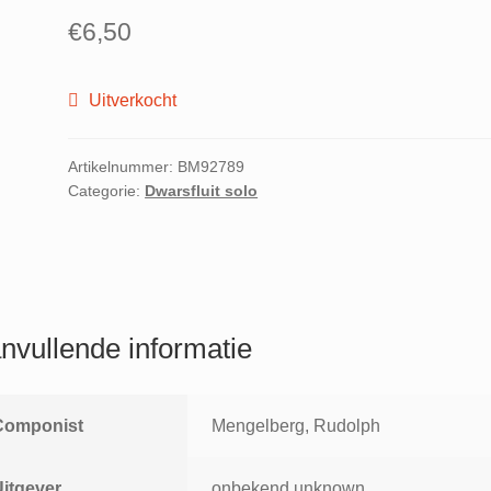
€
6,50
Uitverkocht
Artikelnummer:
BM92789
Categorie:
Dwarsfluit solo
nvullende informatie
Componist
Mengelberg, Rudolph
Uitgever
onbekend unknown