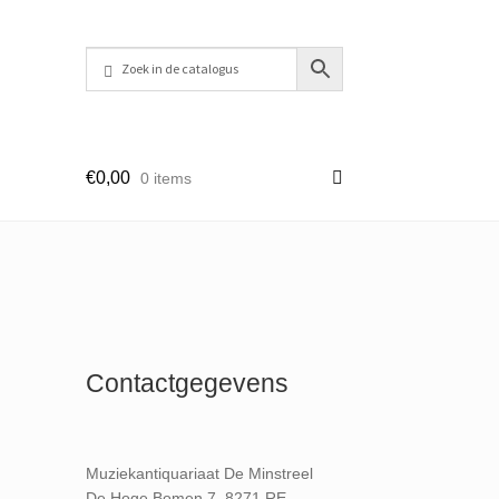
€
0,00
0 items
Contactgegevens
Muziekantiquariaat De Minstreel
De Hoge Bomen 7, 8271 RE