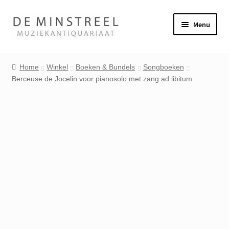
Ga
Ga
Menu
door
naar
naar
de
Home
navigatie
inhoud
Home
Winkel
Boeken & Bundels
Songboeken
Berceuse de Jocelin voor pianosolo met zang ad libitum
Contact
Veel gestelde vragen
Winkel
Mijn account