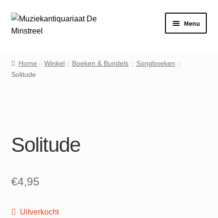
Ga
Ga
Menu
door
naar
naar
de
Home
navigatie
inhoud
Home
Winkel
Boeken & Bundels
Songboeken
Solitude
Contact
Veel gestelde vragen
Winkel
Solitude
Mijn account
€
4,95
Uitverkocht