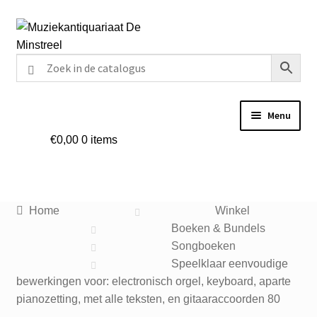
Ga
Ga
door
naar
naar
de
navigatie
inhoud
Menu
€
0,00
0 items
Home
Contact
Home
Winkel
Veel gestelde vragen
Boeken & Bundels
Songboeken
Winkel
Speelklaar eenvoudige
bewerkingen voor: electronisch orgel, keyboard, aparte
pianozetting, met alle teksten, en gitaaraccoorden 80
Mijn account