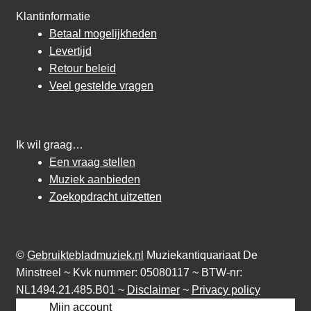
Klantinformatie
Betaal mogelijkheden
Levertijd
Retour beleid
Veel gestelde vragen
Ik wil graag…
Een vraag stellen
Muziek aanbieden
Zoekopdracht uitzetten
©
Gebruiktebladmuziek.nl
Muziekantiquariaat De
Minstreel ~ Kvk nummer: 05080117 ~ BTW-nr:
NL1494.21.485.B01 ~
Disclaimer
~
Privacy policy
Mijn account