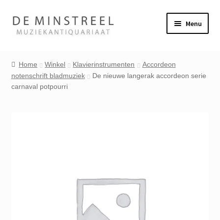
Ga
Ga
Menu
door
naar
naar
de
Home
navigatie
inhoud
Home
Winkel
Klavierinstrumenten
Accordeon
notenschrift bladmuziek
De nieuwe langerak accordeon serie
Contact
carnaval potpourri
Veel gestelde vragen
Winkel
Mijn account