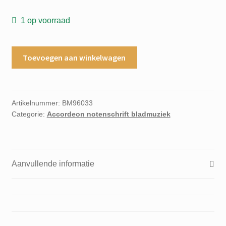
1 op voorraad
De
Toevoegen aan winkelwagen
nieuwe
langerak
accordeon
serie
Artikelnummer:
BM96033
Categorie:
Accordeon notenschrift bladmuziek
carnaval
potpourri
aantal
Aanvullende informatie