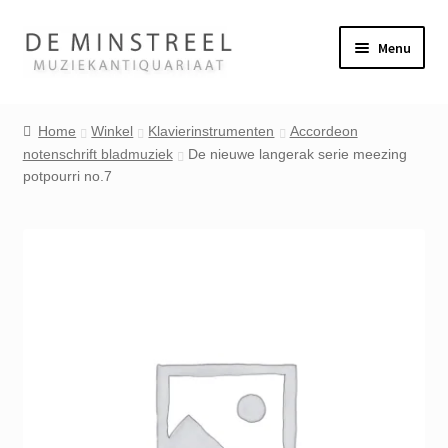
Ga
Ga
Menu
door
naar
naar
de
Home
navigatie
inhoud
Home
Winkel
Klavierinstrumenten
Accordeon
notenschrift bladmuziek
De nieuwe langerak serie meezing
Contact
potpourri no.7
Veel gestelde vragen
Winkel
Mijn account