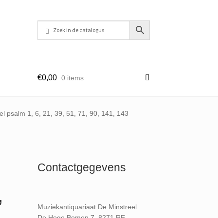
€
0,00
0 items
l psalm 1, 6, 21, 39, 51, 71, 90, 141, 143
Contactgegevens
,
Muziekantiquariaat De Minstreel
De Hoge Bomen 7, 8271 RE