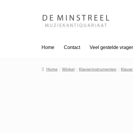
Ga
Ga
door
naar
naar
de
navigatie
inhoud
Home
Contact
Veel gestelde vrage
Home
Winkel
Klavierinstrumenten
Klavar