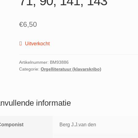
71, 90, 141, 143
€
6,50
Uitverkocht
Artikelnummer:
BM93886
Categorie:
Orgelliteratuur (klavarskribo)
nvullende informatie
Componist
Berg J.J.van den