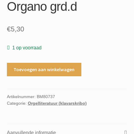
Organo grd.d
€
5,30
1 op voorraad
Concerto
Toevoegen aan winkelwagen
del
Sigr.Meck
Nr.3
Walther
Artikelnummer:
BM80737
Categorie:
Orgelliteratuur (klavarskribo)
appropriato
all'
Organo
grd.d
Aanvullende informatie
aantal