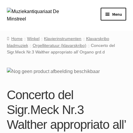
Ga
Ga
Menu
door
naar
naar
de
Home
navigatie
inhoud
Home
Winkel
Klavierinstrumenten
Klavarskribo
bladmuziek
Orgelliteratuur (klavarskribo)
Concerto del
Contact
Sigr.Meck Nr.3 Walther appropriato all’ Organo grd.d
Veel gestelde vragen
Winkel
Concerto del
Mijn account
Sigr.Meck Nr.3
Walther appropriato all’