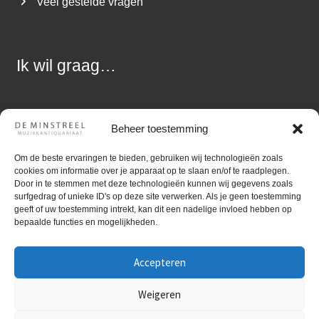
Veel gestelde vragen
Ik wil graag…
Een vraag stellen
Beheer toestemming
Muziek aanbieden
Om de beste ervaringen te bieden, gebruiken wij technologieën zoals
cookies om informatie over je apparaat op te slaan en/of te raadplegen.
Zoekopdracht uitzetten
Door in te stemmen met deze technologieën kunnen wij gegevens zoals
surfgedrag of unieke ID's op deze site verwerken. Als je geen toestemming
geeft of uw toestemming intrekt, kan dit een nadelige invloed hebben op
bepaalde functies en mogelijkheden.
Accepteren
©
Gebruiktebladmuziek.nl
Muziekantiquariaat De
Minstreel ~ Kvk nummer: 05080117 ~ BTW-nr:
Weigeren
NL1494.21.485.B01 ~
Disclaimer
~
Privacy policy