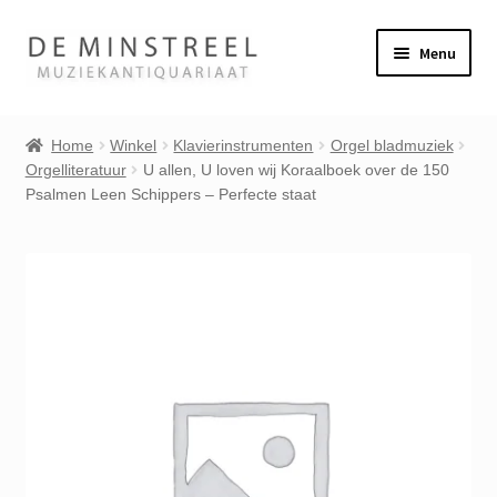
Ga
Ga
Menu
door
naar
naar
de
Home
navigatie
inhoud
Home
Winkel
Klavierinstrumenten
Orgel bladmuziek
Orgelliteratuur
U allen, U loven wij Koraalboek over de 150
Contact
Psalmen Leen Schippers – Perfecte staat
Veel gestelde vragen
Subme
Winkel
uitvou
Mijn account