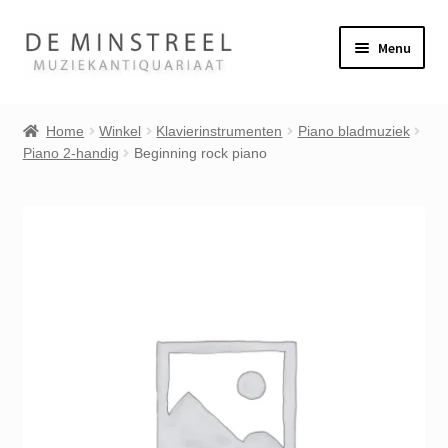
Ga
Ga
Menu
door
naar
naar
de
Home
navigatie
inhoud
Home
Winkel
Klavierinstrumenten
Piano bladmuziek
Piano 2-handig
Beginning rock piano
Contact
Veel gestelde vragen
Subme
Winkel
uitvou
Mijn account