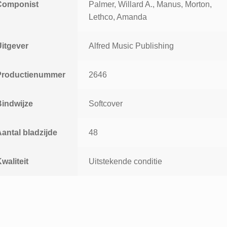
Componist
Palmer, Willard A., Manus, Morton,
Lethco, Amanda
Uitgever
Alfred Music Publishing
Productienummer
2646
Bindwijze
Softcover
antal bladzijde
48
waliteit
Uitstekende conditie