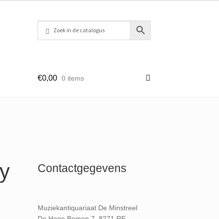
€
0,00
0 items
y
Contactgegevens
Muziekantiquariaat De Minstreel
De Hoge Bomen 7, 8271 RE