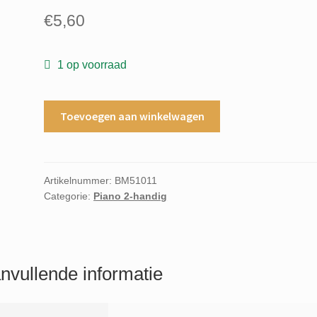
€
5,60
1 op voorraad
Chord
Toevoegen aan winkelwagen
approach
theory
book
level
Artikelnummer:
BM51011
Categorie:
Piano 2-handig
1
aantal
nvullende informatie