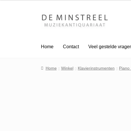
Ga
Ga
door
naar
naar
de
navigatie
inhoud
Home
Contact
Veel gestelde vrage
Home
Winkel
Klavierinstrumenten
Piano