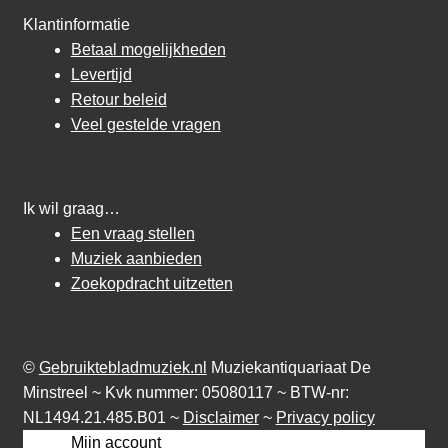
Klantinformatie
Betaal mogelijkheden
Levertijd
Retour beleid
Veel gestelde vragen
Ik wil graag…
Een vraag stellen
Muziek aanbieden
Zoekopdracht uitzetten
©
Gebruiktebladmuziek.nl
Muziekantiquariaat De
Minstreel ~ Kvk nummer: 05080117 ~ BTW-nr:
NL1494.21.485.B01 ~
Disclaimer
~
Privacy policy
Mijn account