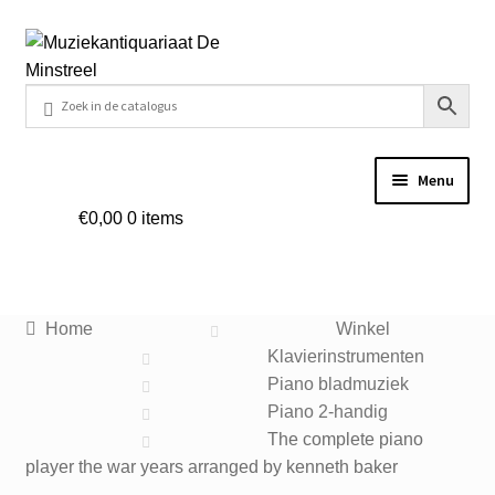
Ga
Ga
door
naar
naar
de
navigatie
inhoud
Menu
€
0,00
0 items
Home
Contact
Home
Winkel
Veel gestelde vragen
Klavierinstrumenten
Piano bladmuziek
Winkel
Piano 2-handig
The complete piano
player the war years arranged by kenneth baker
Mijn account