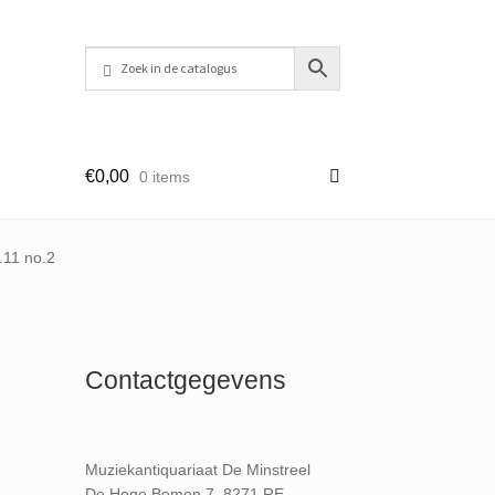
€
0,00
0 items
.11 no.2
Contactgegevens
Muziekantiquariaat De Minstreel
De Hoge Bomen 7, 8271 RE