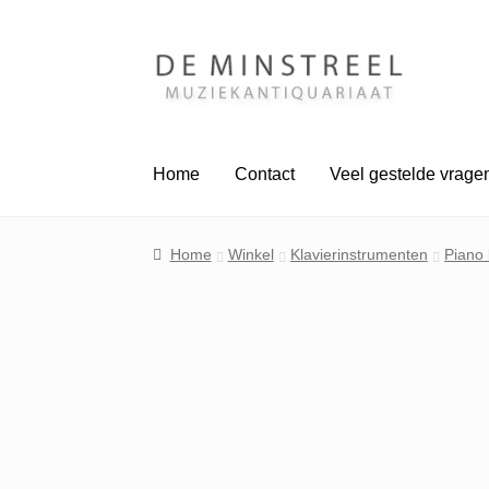
Ga
Ga
door
naar
naar
de
navigatie
inhoud
Home
Contact
Veel gestelde vrage
Home
Winkel
Klavierinstrumenten
Piano