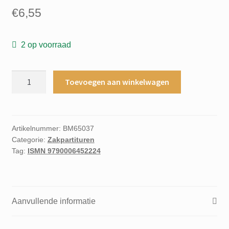
€
6,55
2 op voorraad
Missa
Toevoegen aan winkelwagen
brevis
st.
joannis
de
Artikelnummer:
BM65037
Categorie:
Zakpartituren
deo
Tag:
ISMN 9790006452224
kleine
orgelmesse
aantal
Aanvullende informatie