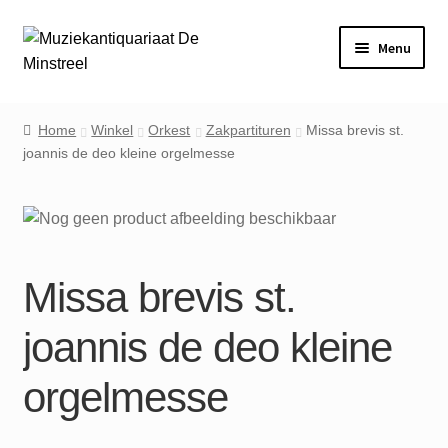
Ga
Ga
Menu
door
naar
naar
de
Home
navigatie
inhoud
Home
Winkel
Orkest
Zakpartituren
Missa brevis st.
joannis de deo kleine orgelmesse
Contact
Veel gestelde vragen
Winkel
Missa brevis st.
Mijn account
joannis de deo kleine
orgelmesse