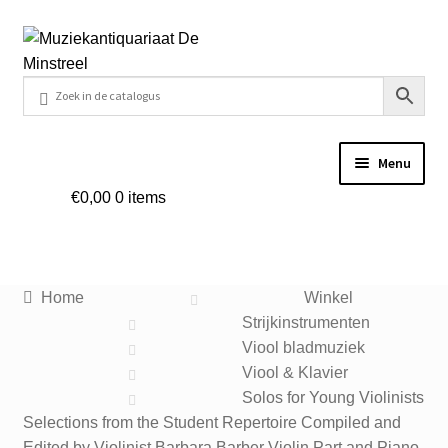
Ga
Ga
door
naar
naar
de
navigatie
inhoud
Menu
€
0,00
0 items
Home
Contact
Home
Winkel
Veel gestelde vragen
Strijkinstrumenten
Viool bladmuziek
Winkel
Viool & Klavier
Solos for Young Violinists
Selections from the Student Repertoire Compiled and
Mijn account
Edited by Violinist Barbara Barber Violin Part and Piano