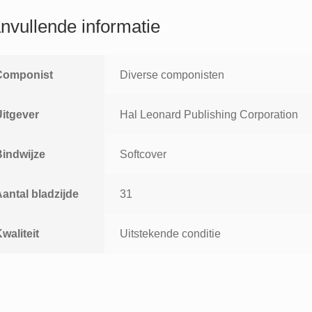
Classics
Arranged
nvullende informatie
by
Ed
Lojeski
Componist
Diverse componisten
aantal
Uitgever
Hal Leonard Publishing Corporation
Bindwijze
Softcover
antal bladzijde
31
waliteit
Uitstekende conditie