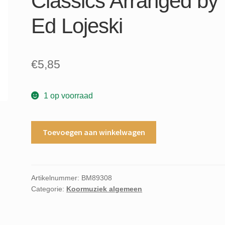
Classics Arranged by
Ed Lojeski
€
5,85
1 op voorraad
The
Toevoegen aan winkelwagen
beatles
in
revue
A
Artikelnummer:
BM89308
Categorie:
Koormuziek algemeen
Medley
Featuring
15