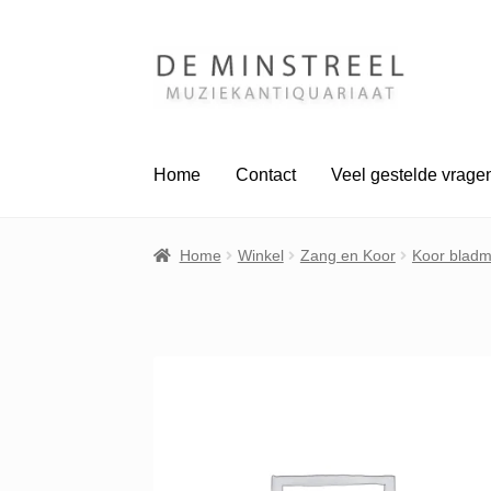
Ga
Ga
door
naar
naar
de
navigatie
inhoud
Home
Contact
Veel gestelde vrage
Home
Winkel
Zang en Koor
Koor bladm