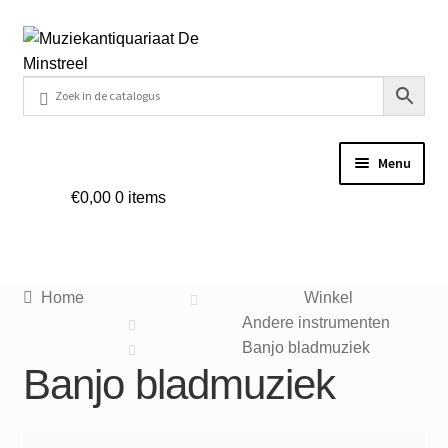
Ga
Ga
door
naar
naar
de
navigatie
inhoud
Menu
€
0,00
0 items
Home
Contact
Home
Winkel
Veel gestelde vragen
Andere instrumenten
Banjo bladmuziek
Banjo bladmuziek
Winkel
Mijn account