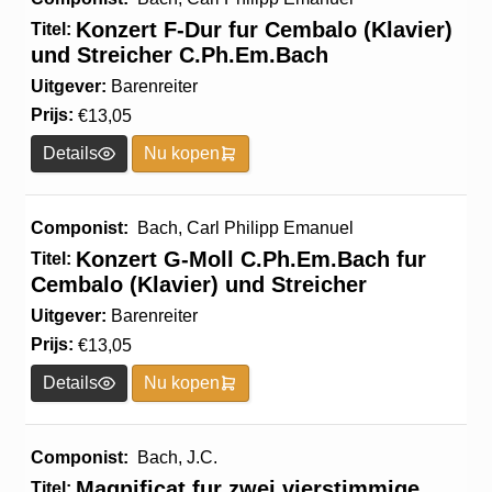
Konzert F-Dur fur Cembalo (Klavier)
Titel:
und Streicher C.Ph.Em.Bach
Uitgever:
Barenreiter
Prijs:
€
13,05
Details
Nu kopen
Componist:
Bach, Carl Philipp Emanuel
Konzert G-Moll C.Ph.Em.Bach fur
Titel:
Cembalo (Klavier) und Streicher
Uitgever:
Barenreiter
Prijs:
€
13,05
Details
Nu kopen
Componist:
Bach, J.C.
Magnificat fur zwei vierstimmige
Titel: