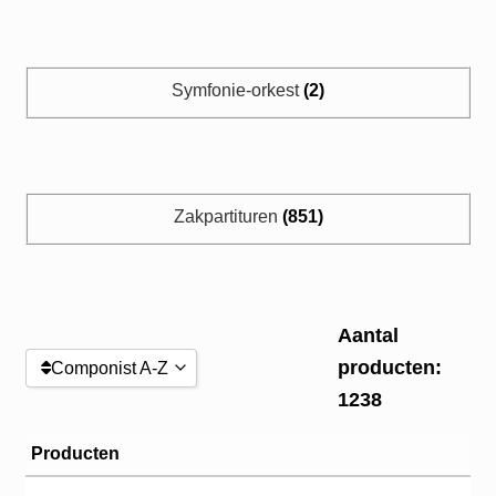
Boeken & Bundels
Orkest
Symfonie-orkest
(2)
Strijkinstrumenten
Zang en Koor
Zakpartituren
(851)
Mijn account
Aantal
producten:
Componist A-Z
1238
Componist A-Z
Producten
Componist Z-A