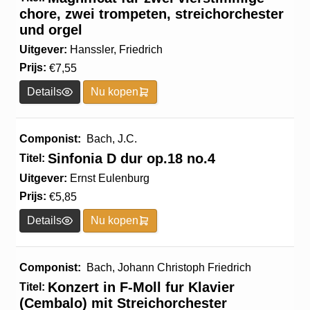
chore, zwei trompeten, streichorchester
und orgel
Uitgever:
Hanssler, Friedrich
Prijs:
€
7,55
Details
Nu kopen
Componist:
Bach, J.C.
Sinfonia D dur op.18 no.4
Titel:
Uitgever:
Ernst Eulenburg
Prijs:
€
5,85
Details
Nu kopen
Componist:
Bach, Johann Christoph Friedrich
Konzert in F-Moll fur Klavier
Titel:
(Cembalo) mit Streichorchester