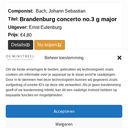
Componist:
Bach, Johann Sebastian
Brandenburg concerto no.3 g major
Titel:
Uitgever:
Ernst Eulenburg
Prijs:
€
4,80
Details
Nu kopen
Beheer toestemming
Componist:
Bach, Johann Sebastian
Om de beste ervaringen te bieden, gebruiken wij technologieën zoals
Brandenburg concerto no.3 G major
Titel:
cookies om informatie over je apparaat op te slaan en/of te raadplegen.
Door in te stemmen met deze technologieën kunnen wij gegevens zoals
Uitgever:
Ernst Eulenburg
surfgedrag of unieke ID's op deze site verwerken. Als je geen toestemming
Prijs:
€
5,85
geeft of uw toestemming intrekt, kan dit een nadelige invloed hebben op
bepaalde functies en mogelijkheden.
Details
Nu kopen
Accepteren
Componist:
Bach, Johann Sebastian
Weigeren
Brandenburg concerto no.3 in g
Titel: