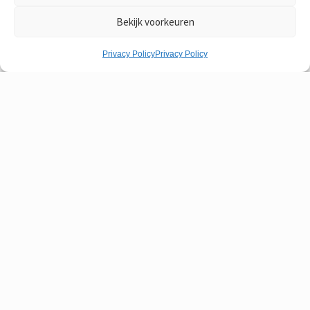
Uitgever:
Penguin
Bekijk voorkeuren
Chatten?
Prijs:
€
5,90
0
Privacy Policy
Privacy Policy
Details
Nu kopen
Componist:
Bach, Johann Sebastian
Brandenburg concerto no.4 G major
Titel:
Uitgever:
Ernst Eulenburg
Prijs:
€
5,85
Details
Nu kopen
Componist:
Bach, Johann Sebastian
Brandenburg Concerto No.5 D major
Titel:
– Re majeur – D dur
Uitgever:
Ernst Eulenburg
Prijs:
€
5,60