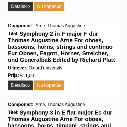
Details
Nu kopen
Componist:
Arne, Thomas Augustine
Symphony 2 in F major F dur
Titel:
Thomas Augustine Arne For oboes,
bassoons, horns, strings and continuo
Fur Oboen, Fagott, Horner, Streicher,
und Generalbaß Edited by Richard Platt
Uitgever:
Oxford university
Prijs:
€
11,00
Details
Nu kopen
Componist:
Arne, Thomas Augustine
Symphony 3 in E flat major Es dur
Titel:
Thomas Augustine Arne For oboes,
bassoons, horns, timpani, strings and