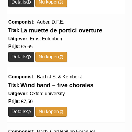
Details
Nu kopen
Componist:
Auber, D.F.E.
La muette de portici overture
Titel:
Uitgever:
Ernst Eulenburg
Prijs:
€
5,65
Details
Nu kopen
Componist:
Bach J.S. & Kember J.
Wind band – five chorales
Titel:
Uitgever:
Oxford university
Prijs:
€
7,50
Details
Nu kopen
Componist:
Bach, Carl Philipp Emanuel