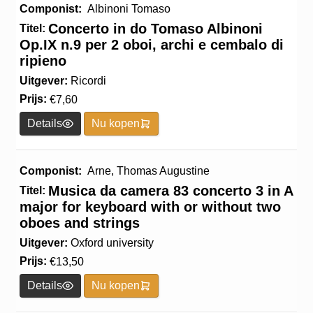
Titel A - Z
Componist:
Albinoni Tomaso
Titel Z - A
Concerto in do Tomaso Albinoni
Titel:
Op.IX n.9 per 2 oboi, archi e cembalo di
Uitgever A-Z
ripieno
Uitgever A-Z
Uitgever:
Ricordi
Prijs (oplopend)
Prijs:
€
7,60
Prijs (aflopend)
Details
Nu kopen
Componist:
Arne, Thomas Augustine
Musica da camera 83 concerto 3 in A
Titel:
major for keyboard with or without two
oboes and strings
Uitgever:
Oxford university
Prijs:
€
13,50
Details
Nu kopen