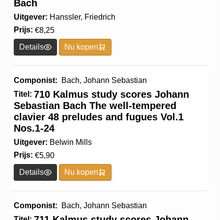
Bach
Uitgever:
Hanssler, Friedrich
Prijs:
€
8,25
Details
Nu kopen
Componist:
Bach, Johann Sebastian
710 Kalmus study scores Johann
Titel:
Sebastian Bach The well-tempered
clavier 48 preludes and fugues Vol.1
Nos.1-24
Uitgever:
Belwin Mills
Prijs:
€
5,90
Details
Nu kopen
Componist:
Bach, Johann Sebastian
711 Kalmus study scores Johann
Titel: