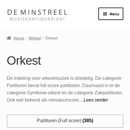
Producten
Ga
Ga
Menu
door
naar
naar
de
Home
navigatie
inhoud
Home
Winkel
Orkest
Contact
Orkest
Veel gestelde vragen
Subme
Winkel
De indeling voor orkestmuziek is driedelig. De categorie
uitvou
Partituren bevat full-score partituren. Daarnaast is er de
Blaasinstrumenten
categorie Symfonie-orkest en de categorie Zakpartituren.
Ook wel bekend als miniatuurscore…
Lees verder
Klavierinstrumenten
Partituren (Full score)
(385)
Andere instrumenten