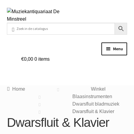
Ga
Ga
door
naar
naar
de
navigatie
inhoud
Menu
€
0,00
0 items
Home
Contact
Home
Winkel
Veel gestelde vragen
Blaasinstrumenten
Dwarsfluit bladmuziek
Winkel
Dwarsfluit & Klavier
Dwarsfluit & Klavier
Mijn account