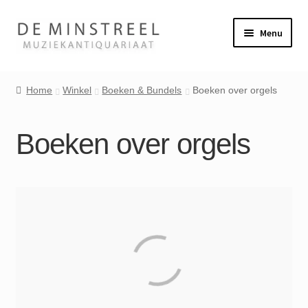
Ga
Ga
Menu
door
naar
naar
de
Home
navigatie
inhoud
Home
Winkel
Boeken & Bundels
Boeken over orgels
Contact
Boeken over orgels
Veel gestelde vragen
Winkel
Mijn account