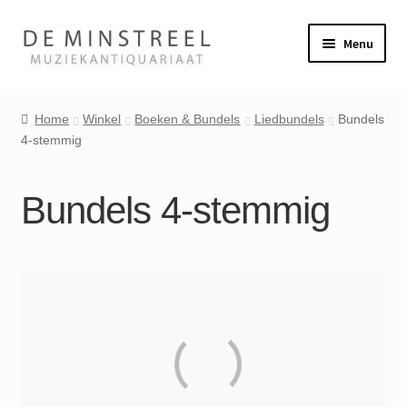
Ga
Ga
Menu
door
naar
naar
de
Home
navigatie
inhoud
Home
Winkel
Boeken & Bundels
Liedbundels
Bundels
4-stemmig
Contact
Veel gestelde vragen
Bundels 4-stemmig
Winkel
Mijn account