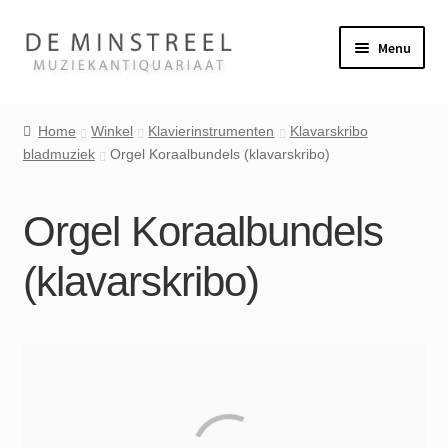
Ga
Ga
Menu
door
naar
naar
de
Home
navigatie
inhoud
Home
Winkel
Klavierinstrumenten
Klavarskribo
bladmuziek
Orgel Koraalbundels (klavarskribo)
Contact
Veel gestelde vragen
Orgel Koraalbundels
Winkel
(klavarskribo)
Mijn account