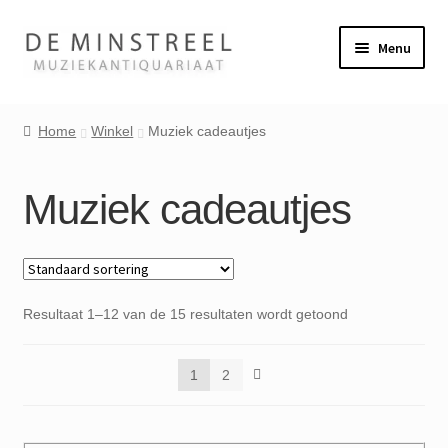
Ga
Ga
Menu
door
naar
naar
de
Home
navigatie
inhoud
Home
Winkel
Muziek cadeautjes
Contact
Muziek cadeautjes
Veel gestelde vragen
Winkel
Resultaat 1–12 van de 15 resultaten wordt getoond
Mijn account
1
2