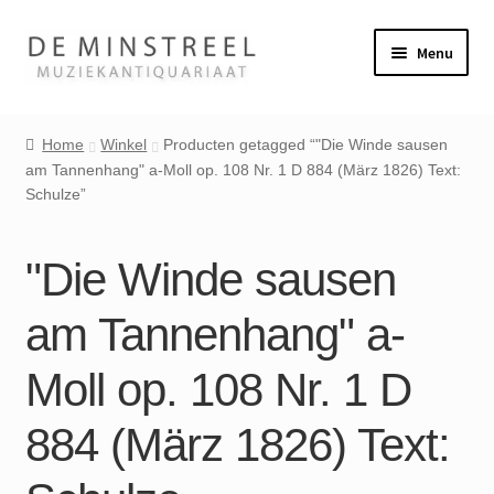
Ga
Ga
Menu
door
naar
naar
de
Home
navigatie
inhoud
Home
Winkel
Producten getagged “"Die Winde sausen
am Tannenhang" a-Moll op. 108 Nr. 1 D 884 (März 1826) Text:
Contact
Schulze”
Veel gestelde vragen
"Die Winde sausen
Winkel
am Tannenhang" a-
Mijn account
Moll op. 108 Nr. 1 D
884 (März 1826) Text: