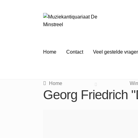
Ga
Ga
door
naar
naar
de
navigatie
inhoud
Home
Contact
Veel gestelde vrage
Home
Win
Georg Friedrich ​