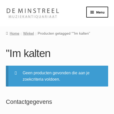
Ga
Ga
Menu
door
naar
naar
de
Home
navigatie
inhoud
Home
Winkel
Producten getagged “"Im kalten”
Contact
"Im kalten
Veel gestelde vragen
Winkel
Geen producten gevonden die aan je
zoekcriteria voldoen.
Mijn account
Contactgegevens