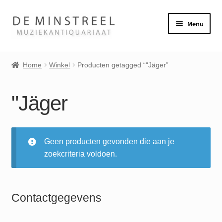
Ga
Ga
Menu
door
naar
naar
de
Home
navigatie
inhoud
Home
Winkel
Producten getagged “"Jäger”
Contact
"Jäger
Veel gestelde vragen
Subme
Winkel
uitvou
Geen producten gevonden die aan je
zoekcriteria voldoen.
Mijn account
Contactgegevens