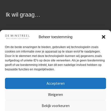
Ik wil graag…
Een vraag stellen
Beheer toestemming
Muziek aanbieden
Om de beste ervaringen te bieden, gebruiken wij technologieën zoals
cookies om informatie over je apparaat op te slaan en/of te raadplegen.
Zoekopdracht uitzetten
Door in te stemmen met deze technologieën kunnen wij gegevens zoals
surfgedrag of unieke ID's op deze site verwerken. Als je geen toestemming
geeft of uw toestemming intrekt, kan dit een nadelige invloed hebben op
bepaalde functies en mogelijkheden.
©
Gebruiktebladmuziek.nl
Muziekantiquariaat De
Accepteren
Minstreel ~ Kvk nummer: 05080117 ~ BTW-nr:
Weigeren
NL1494.21.485.B01 ~
Disclaimer
~
Privacy policy
Bekijk voorkeuren