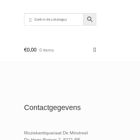
€
0,00
0 items
Contactgegevens
Muziekantiquariaat De Minstreel
De Hoge Bomen 7, 8271 RE