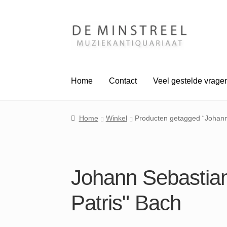
Ga
Ga
door
naar
naar
de
navigatie
inhoud
Home
Contact
Veel gestelde vrage
Home
Winkel
Producten getagged “Johann 
Johann Sebastian
Patris" ​Bach