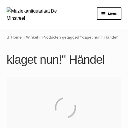
Ga
Ga
Menu
door
naar
naar
de
Home
navigatie
inhoud
Home
Winkel
Producten getagged “klaget nun!" ​Händel”
Contact
klaget nun!" ​Händel
Veel gestelde vragen
Winkel
Mijn account