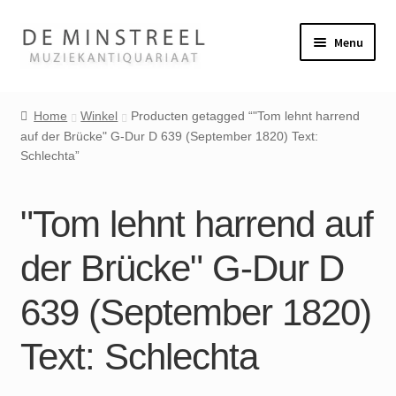
Ga
Ga
Menu
door
naar
naar
de
Home
navigatie
inhoud
Home
Winkel
Producten getagged “"Tom lehnt harrend
auf der Brücke" G-Dur D 639 (September 1820) Text:
Contact
Schlechta”
Veel gestelde vragen
"Tom lehnt harrend auf
Winkel
der Brücke" G-Dur D
Mijn account
639 (September 1820)
Text: Schlechta