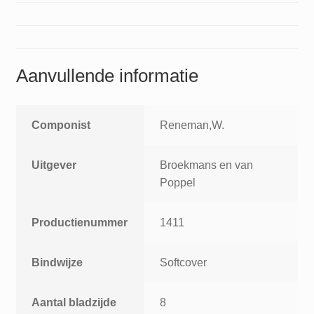
or
other
combinations
of
Aanvullende informatie
instruments
aantal
Componist
Reneman,W.
Uitgever
Broekmans en van
Poppel
Productienummer
1411
Bindwijze
Softcover
Aantal bladzijde
8