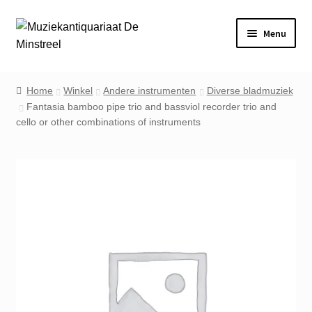
Ga
Ga
Menu
door
naar
naar
de
Home
navigatie
inhoud
Home
Winkel
Andere instrumenten
Diverse bladmuziek
Fantasia bamboo pipe trio and bassviol recorder trio and
Contact
cello or other combinations of instruments
Veel gestelde vragen
Winkel
Mijn account