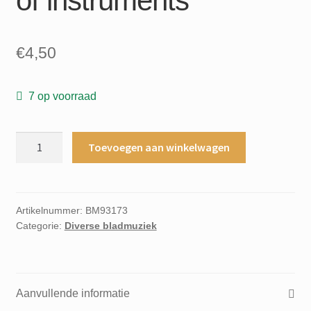
of instruments
€
4,50
7 op voorraad
Fantasia
Toevoegen aan winkelwagen
bamboo
pipe
trio
and
Artikelnummer:
BM93173
Categorie:
Diverse bladmuziek
bassviol
recorder
trio
and
Aanvullende informatie
cello