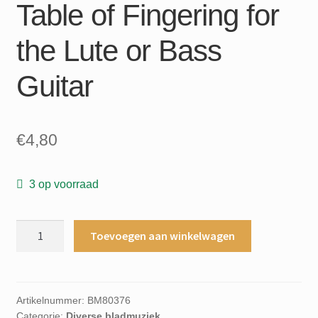
Table of Fingering for
the Lute or Bass
Guitar
€
4,80
3 op voorraad
Griff-
Toevoegen aan winkelwagen
Tabelle
fur
schwedische
Laute
Artikelnummer:
BM80376
Categorie:
Diverse bladmuziek
und