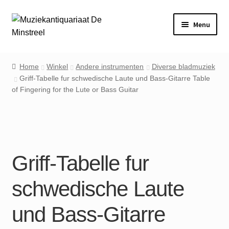
Ga
Ga
Menu
door
naar
naar
de
Home
navigatie
inhoud
Home
Winkel
Andere instrumenten
Diverse bladmuziek
Griff-Tabelle fur schwedische Laute und Bass-Gitarre Table
Contact
of Fingering for the Lute or Bass Guitar
Veel gestelde vragen
Winkel
Griff-Tabelle fur
Mijn account
schwedische Laute
und Bass-Gitarre