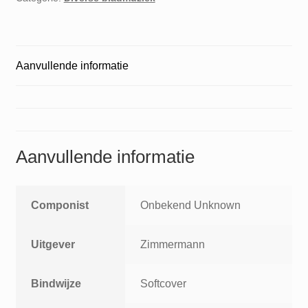
Bass-
Gitarre
Table
Aanvullende informatie
of
Fingering
for
the
Lute
Aanvullende informatie
or
Bass
Guitar
aantal
Componist
Onbekend Unknown
Uitgever
Zimmermann
Bindwijze
Softcover