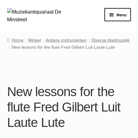
Ga
Ga
Menu
door
naar
naar
de
Home
navigatie
inhoud
Home
Winkel
Andere instrumenten
Diverse bladmuziek
New lessons for the flute Fred Gilbert Luit Laute Lute
Contact
Veel gestelde vragen
Winkel
New lessons for the
Mijn account
flute Fred Gilbert Luit
Laute Lute