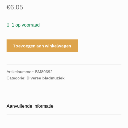
€
6,05
1 op voorraad
New
Toevoegen aan winkelwagen
lessons
for
the
flute
Artikelnummer:
BM80692
Categorie:
Diverse bladmuziek
Fred
Gilbert
Luit
Laute
Aanvullende informatie
Lute
aantal