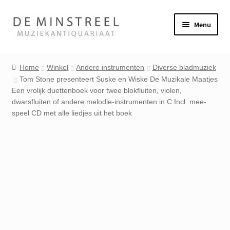
Ga
Ga
Menu
door
naar
naar
de
Home
navigatie
inhoud
Home
Winkel
Andere instrumenten
Diverse bladmuziek
Tom Stone presenteert Suske en Wiske De Muzikale Maatjes
Contact
Een vrolijk duettenboek voor twee blokfluiten, violen,
dwarsfluiten of andere melodie-instrumenten in C Incl. mee-
Veel gestelde vragen
speel CD met alle liedjes uit het boek
Winkel
Mijn account