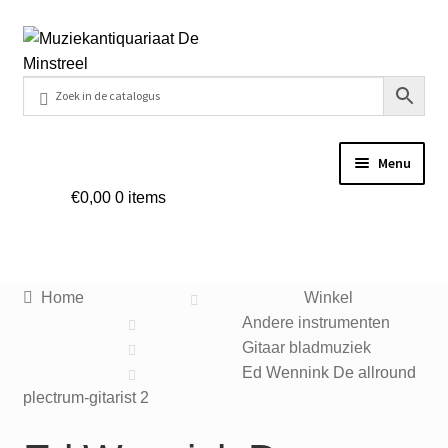
Ga
Ga
door
naar
naar
de
navigatie
inhoud
Menu
€
0,00
0 items
Home
Contact
Home
Winkel
Veel gestelde vragen
Andere instrumenten
Gitaar bladmuziek
Winkel
Ed Wennink De allround
plectrum-gitarist 2
Mijn account