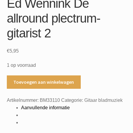
Ed Wennink De
allround plectrum-
gitarist 2
€
5,95
1 op voorraad
Ed
Toevoegen aan winkelwagen
Wennink
De
Artikelnummer:
BM33110
Categorie:
Gitaar bladmuziek
allround
Aanvullende informatie
plectrum-
gitarist
2
aantal