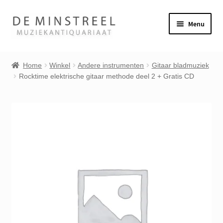
Ga
Ga
Menu
door
naar
naar
de
Home
navigatie
inhoud
Home
Winkel
Andere instrumenten
Gitaar bladmuziek
Rocktime elektrische gitaar methode deel 2 + Gratis CD
Contact
Veel gestelde vragen
Subme
Winkel
uitvou
Mijn account