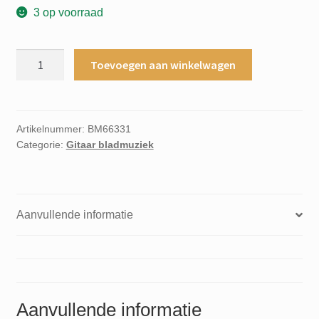
3 op voorraad
Rocktime
Toevoegen aan winkelwagen
elektrische
gitaar
methode
deel
Artikelnummer:
BM66331
Categorie:
Gitaar bladmuziek
2
+
Gratis
CD
Aanvullende informatie
aantal
Aanvullende informatie