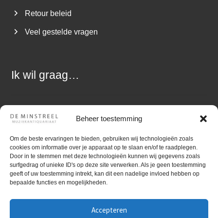
Retour beleid
Veel gestelde vragen
Ik wil graag…
Een vraag stellen
Beheer toestemming
Muziek aanbieden
Om de beste ervaringen te bieden, gebruiken wij technologieën zoals
cookies om informatie over je apparaat op te slaan en/of te raadplegen.
Zoekopdracht uitzetten
Door in te stemmen met deze technologieën kunnen wij gegevens zoals
surfgedrag of unieke ID's op deze site verwerken. Als je geen toestemming
geeft of uw toestemming intrekt, kan dit een nadelige invloed hebben op
bepaalde functies en mogelijkheden.
Accepteren
©
Gebruiktebladmuziek.nl
Muziekantiquariaat De