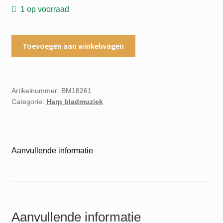
1 op voorraad
mel
Toevoegen aan winkelwagen
bay
presents
blues
harp
Artikelnummer:
BM18261
Categorie:
Harp bladmuziek
greats
by
David
Barrett
Aanvullende informatie
aantal
Aanvullende informatie