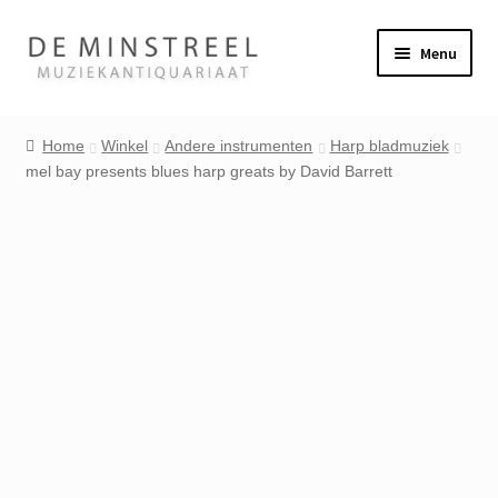
Ga
Ga
Menu
door
naar
naar
de
Home
navigatie
inhoud
Home
Winkel
Andere instrumenten
Harp bladmuziek
mel bay presents blues harp greats by David Barrett
Contact
Veel gestelde vragen
Winkel
Mijn account