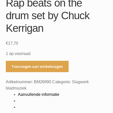
Rap beats on the
drum set by Chuck
Kerrigan
€
17,70
1 op voorraad
Rap
Toevoegen aan winkelwagen
beats
on
Artikelnummer:
BM26990
Categorie:
Slagwerk
the
bladmuziek
drum
Aanvullende informatie
set
by
Chuck