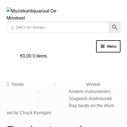
Ga
Ga
door
naar
naar
de
navigatie
inhoud
Menu
€
0,00
0 items
Home
Contact
Home
Winkel
Veel gestelde vragen
Andere instrumenten
Slagwerk bladmuziek
Winkel
Rap beats on the drum
set by Chuck Kerrigan
Mijn account