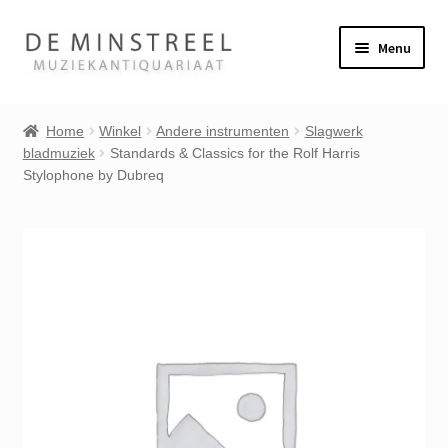
Ga
Ga
Menu
door
naar
naar
de
Home
navigatie
inhoud
Home
Winkel
Andere instrumenten
Slagwerk
bladmuziek
Standards & Classics for the Rolf Harris
Contact
Stylophone by Dubreq
Veel gestelde vragen
Winkel
Mijn account