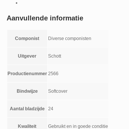
Tanze
englischer
Meister
Aanvullende informatie
fur
Altblockflote
in
Componist
Diverse componisten
f'
und
Uitgever
Schott
Klavier
Cembalo
Productienummer
2566
Old
English
Airs
Bindwijze
Softcover
and
Dances
Aantal bladzijde
24
for
Treble
Recorder
Kwaliteit
Gebruikt en in goede conditie