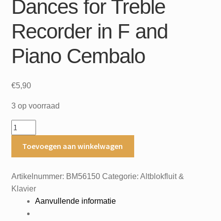
Dances for Treble
Recorder in F and
Piano Cembalo
€
5,90
3 op voorraad
Aus
Alt-
Toevoegen aan winkelwagen
Engalnd
From
Old
Artikelnummer:
BM56150
Categorie:
Altblokfluit &
England
Klavier
Stucke
Aanvullende informatie
und