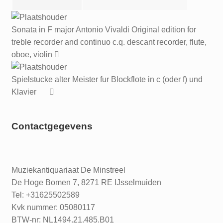
in
F
and
Sonata in F major Antonio Vivaldi Original edition for
Piano
treble recorder and continuo c.q. descant recorder, flute,
Cembalo
oboe, violin
aantal
Spielstucke alter Meister fur Blockflote in c (oder f) und
Klavier
Contactgegevens
Muziekantiquariaat De Minstreel
De Hoge Bomen 7, 8271 RE IJsselmuiden
Tel: +31625502589
Kvk nummer: 05080117
BTW-nr: NL1494.21.485.B01