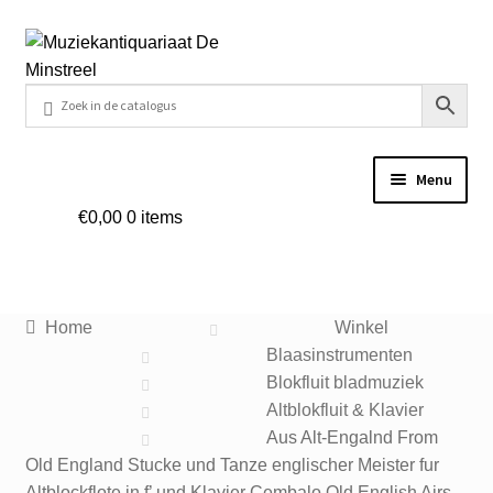
Ga
Ga
door
naar
naar
de
navigatie
inhoud
Menu
€
0,00
0 items
Home
Contact
Home
Winkel
Veel gestelde vragen
Blaasinstrumenten
Blokfluit bladmuziek
Winkel
Altblokfluit & Klavier
Aus Alt-Engalnd From
Old England Stucke und Tanze englischer Meister fur
Mijn account
Altblockflote in f’ und Klavier Cembalo Old English Airs