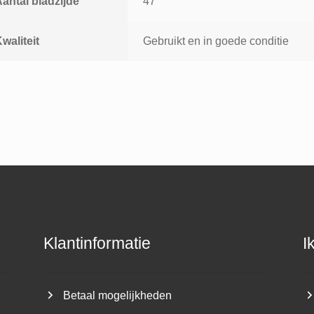
antal bladzijde
47
waliteit
Gebruikt en in goede conditie
Klantinformatie
I
Betaal mogelijkheden