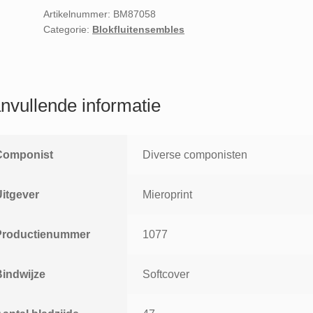
Artikelnummer:
BM87058
Categorie:
Blokfluitensembles
nvullende informatie
Componist
Diverse componisten
Uitgever
Mieroprint
Productienummer
1077
Bindwijze
Softcover