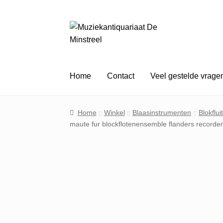
Ga
Ga
door
naar
naar
de
navigatie
inhoud
Home
Contact
Veel gestelde vrage
Home
Winkel
Blaasinstrumenten
Blokflu
maute fur blockflotenensemble flanders recorder q