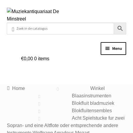
Ga
Ga
door
naar
naar
de
navigatie
inhoud
Menu
€
0,00
0 items
Home
Contact
Home
Winkel
Veel gestelde vragen
Blaasinstrumenten
Blokfluit bladmuziek
Winkel
Blokfluitensembles
Acht Spielstucke fur zwei
Sopran- und eine Altflote oder entsprechende andere
Mijn account
Instrumente Wolfgang Amadeus Mozart