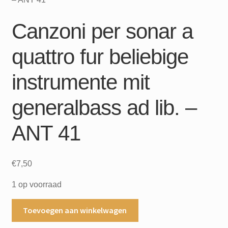
uitvouwen
Mijn account
Canzoni per sonar a
quattro fur beliebige
instrumente mit
generalbass ad lib. –
ANT 41
€
7,50
1 op voorraad
Canzoni
Toevoegen aan winkelwagen
per