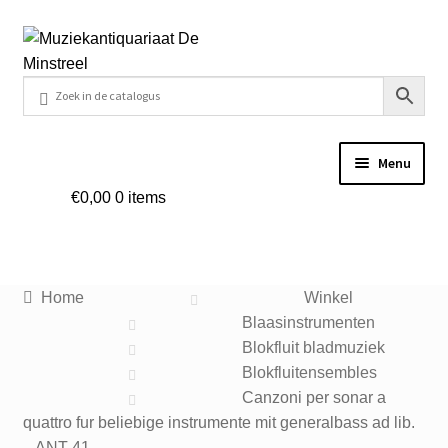
Ga
Ga
door
naar
naar
de
navigatie
inhoud
Menu
€
0,00
0 items
Home
Contact
Home
Winkel
Veel gestelde vragen
Blaasinstrumenten
Blokfluit bladmuziek
Winkel
Blokfluitensembles
Canzoni per sonar a
quattro fur beliebige instrumente mit generalbass ad lib.
Submenu
– ANT 41