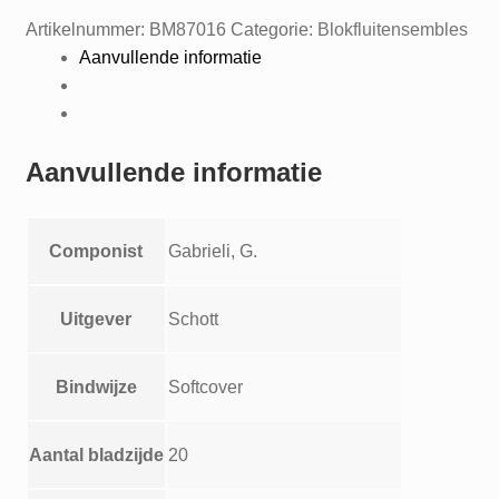
sonar
Artikelnummer:
BM87016
Categorie:
Blokfluitensembles
a
Aanvullende informatie
quattro
fur
beliebige
instrumente
Aanvullende informatie
mit
generalbass
ad
Componist
Gabrieli, G.
lib.
-
ANT
Uitgever
Schott
41
aantal
Bindwijze
Softcover
Aantal bladzijde
20