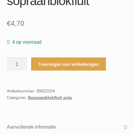
sopraanblokfluit
€
4,70
4 op voorraad
James
Toevoegen aan winkelwagen
Arden
De
jonge
blokfluiter
Artikelnummer:
BM22104
Categorie:
Sopraanblokfluit solo
mijn
vijfde
leerboek
Eenvoudige
Aanvullende informatie
leergang