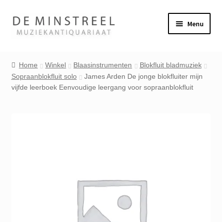
Ga
Ga
Menu
door
naar
naar
de
Home
navigatie
inhoud
Home
Winkel
Blaasinstrumenten
Blokfluit bladmuziek
Sopraanblokfluit solo
James Arden De jonge blokfluiter mijn
Contact
vijfde leerboek Eenvoudige leergang voor sopraanblokfluit
Veel gestelde vragen
Winkel
Mijn account