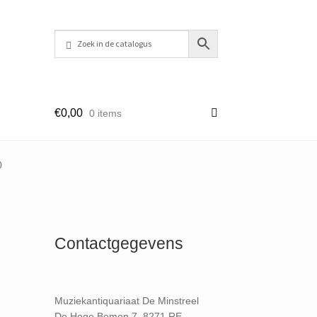
€
0,00
0 items
0
Contactgegevens
Muziekantiquariaat De Minstreel
De Hoge Bomen 7, 8271 RE