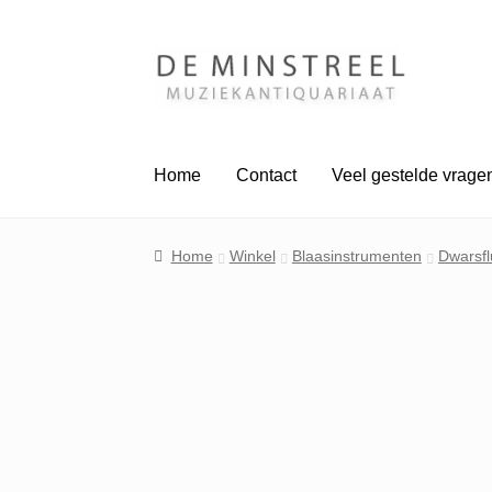
Ga
Ga
door
naar
naar
de
navigatie
inhoud
Home
Contact
Veel gestelde vrage
Home
Winkel
Blaasinstrumenten
Dwarsfl