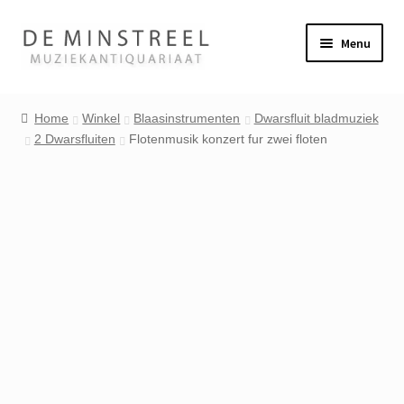
Ga
Ga
Menu
door
naar
naar
de
Home
navigatie
inhoud
Home
Winkel
Blaasinstrumenten
Dwarsfluit bladmuziek
2 Dwarsfluiten
Flotenmusik konzert fur zwei floten
Contact
Veel gestelde vragen
Winkel
Mijn account