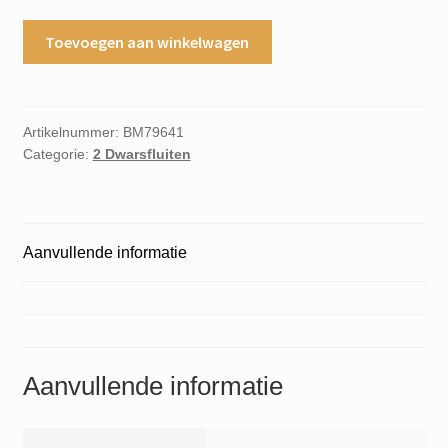
Flotenmusik
Toevoegen aan winkelwagen
konzert
fur
zwei
floten
Artikelnummer:
BM79641
Categorie:
2 Dwarsfluiten
aantal
Aanvullende informatie
Aanvullende informatie