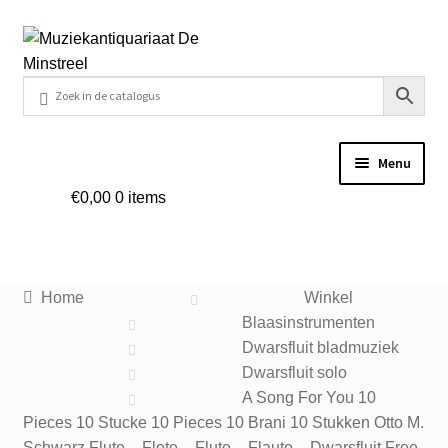
Ga
Ga
door
naar
naar
de
navigatie
inhoud
Menu
€
0,00
0 items
Home
Contact
Home
Winkel
Veel gestelde vragen
Blaasinstrumenten
Dwarsfluit bladmuziek
Winkel
Dwarsfluit solo
A Song For You 10
Pieces 10 Stucke 10 Pieces 10 Brani 10 Stukken Otto M.
Mijn account
Schwarz Flute – Flote – Flute – Flauto – Dwarsfluit Free