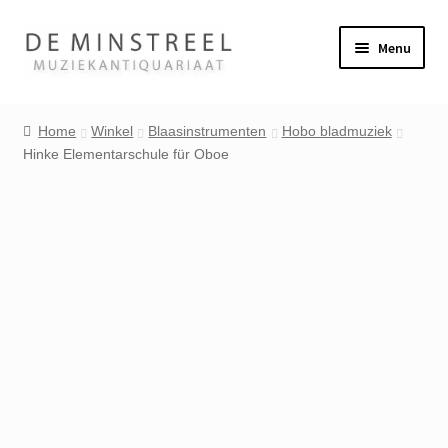
Ga
Ga
Menu
door
naar
naar
de
Home
navigatie
inhoud
Home
Winkel
Blaasinstrumenten
Hobo bladmuziek
Hinke Elementarschule für Oboe
Contact
Veel gestelde vragen
Winkel
Mijn account