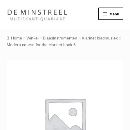
Ga
Ga
Menu
door
naar
naar
de
Home
navigatie
inhoud
Home
Winkel
Blaasinstrumenten
Klarinet bladmuziek
Modern course for the clarinet book 6
Contact
Veel gestelde vragen
Winkel
Mijn account