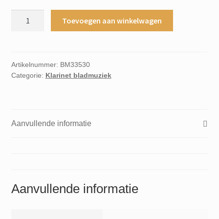
Modern
Toevoegen aan winkelwagen
course
for
the
clarinet
Artikelnummer:
BM33530
Categorie:
Klarinet bladmuziek
book
6
aantal
Aanvullende informatie
Aanvullende informatie