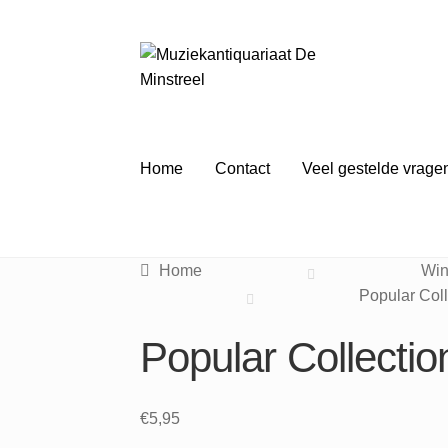
Ga
Ga
door
naar
naar
de
navigatie
inhoud
Home
Contact
Veel gestelde vrage
Home
Win
Popular Col
Popular Collecti
€
5,95