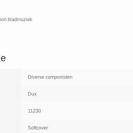
oon bladmuziek
ie
Diverse componisten
Dux
11230
Softcover